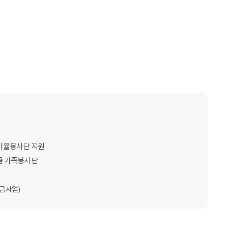
자율봉사단 지원
즘 가족봉사단
금사업)