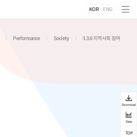
KOR
·
ENG
Performance
Society
3.3.6 지역사회 참여
Reports Download
Download
ESG Data
Data
TOP