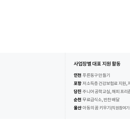
사업장별 대표 지원 활동
인천
푸른동구 만들기
포항
저소득층 건강보험료 지원, 
당진
주니어 공학교실, 해피 프리
순천
무료급식소, 반찬 배달
울산
아동의 꿈 키우기
(직원참여기