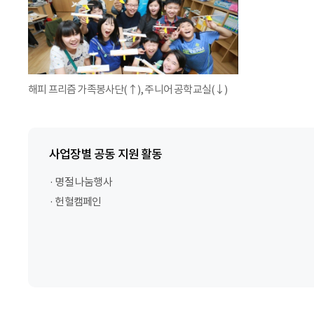
해피 프리즘 가족봉사단(↑), 주니어 공학교실(↓)
사업장별 공동 지원 활동
· 명절 나눔행사
· 헌혈캠페인