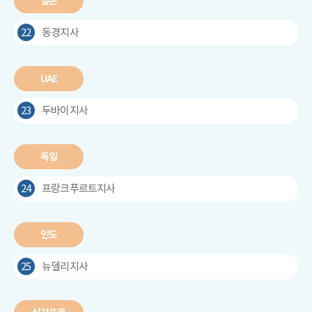
일본
22
동경지사
UAE
23
두바이지사
독일
24
프랑크푸르트지사
인도
25
뉴델리지사