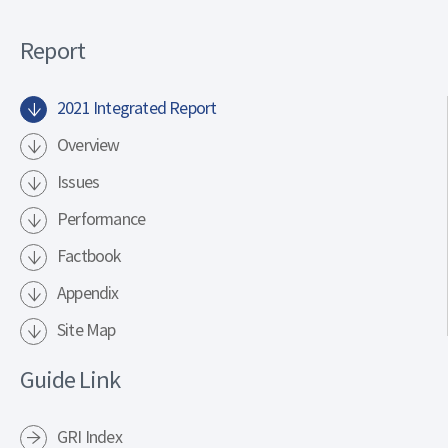
Report
2021 Integrated Report
Overview
Issues
Performance
Factbook
Appendix
Site Map
Guide Link
GRI Index