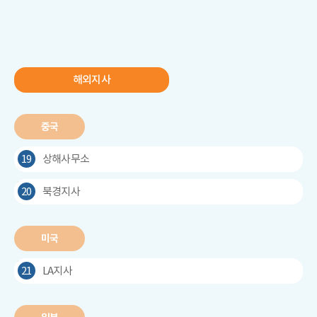
해외지사
중국
19
상해사무소
20
북경지사
미국
21
LA지사