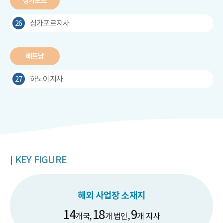
싱가포르
26
싱가포르지사
베트남
27
하노이지사
KEY FIGURE
해외 사업장 소재지
14
18
9
개국,
개 법인,
개 지사