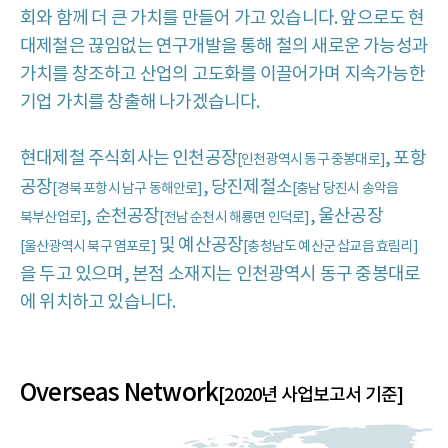
회와 함께 더 큰 가치를 만들어 가고 있습니다. 앞으로도 현
대제철은 끊임없는 연구개발을 통해 철의 새로운 가능성과
가치를 창조하고 산업의 고도화를 이끌어가며 지속가능한
기업 가치를 창출해 나가겠습니다.
현대제철 주식회사는 인천공장
, 포항
[인천광역시 동구 중봉대로]
공장
, 당진제철소
[경북 포항시 남구 동해안로]
[충남 당진시 송악읍
, 순천공장
, 울산공장
북부산업로]
[전남 순천시 해룡면 인덕로]
및 예산공장
[울산광역시 북구 염포로]
[충청남도 예산군 삽교읍 효림리]
을 두고 있으며, 본점 소재지는 인천광역시 동구 중봉대로
에 위치하고 있습니다.
Overseas Network
[2020년 사업보고서 기준]