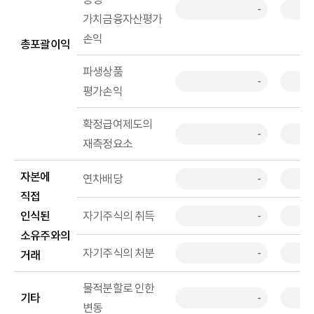
-
가치금융자산평가
손익
총포괄이익
파생상품
-
평가손익
확정급여제도의
-
재측정요소
자본에
연차배당
-
직접
인식된
자기주식의 취득
-
소유주와의
자기주식의 처분
-
거래
물적분할로 인한
기타
-
변동