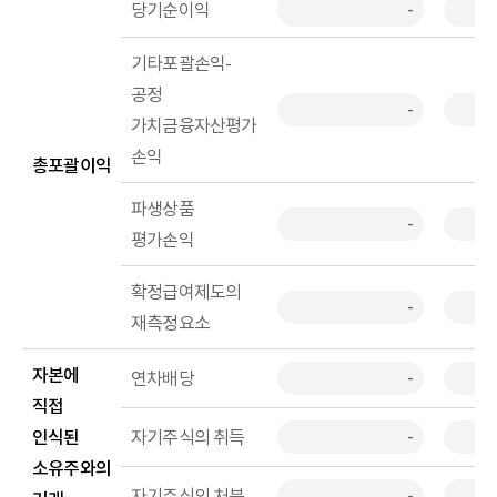
당기순이익
-
기타포괄손익-
공정
-
가치금융자산평가
손익
총포괄이익
파생상품
-
평가손익
확정급여제도의
-
재측정요소
자본에
연차배당
-
직접
인식된
자기주식의 취득
-
소유주와의
자기주식의 처분
-
(