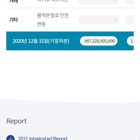
거래
물적분할로 인한
기타
-
변동
2020년 12월 31일(기말자본)
667,228,925,000
3,922
.
.
.
.
.
.
.
.
Report
.
.
2021 Integrated Report