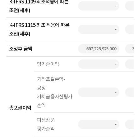
K-IFRS 1109 최초적용에 따른
-
조전(세후)
K-IFRS 1115 최초 적용에 따른
-
조전(세후)
조정후 금액
667,228,925,000
3,93
당기순이익
-
기타포괄손익-
공정
-
가치금융자산평가
손익
총포괄이익
파생상품
-
평가손익