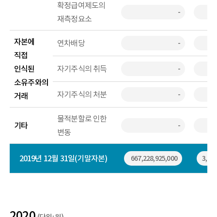
확정급여제도의
-
재측정요소
자본에
연차배당
-
직접
인식된
자기주식의 취득
-
소유주와의
자기주식의 처분
-
거래
물적분할로 인한
기타
-
변동
2019년 12월 31일(기말자본)
667,228,925,000
3,931
2020